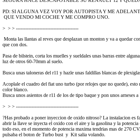
SEGURA HACE DESCAPOTABLE SU RENAULT 12 Y QUED
PD: SI ALGUNA VEZ VOY POR AUTOPISTA Y ME ADELANTA
QUE VENDO MI COCHE Y ME COMPRO UNO.
> > > ----------------------------------------
Monta las llantas al reves que desplazan un monton y va a quedar como
que con dos.
Pasa de bilstein, corta los muelles y sueldales unas barras entre algun
luz de otros 60-70mm al suelo.
Busca unas taloneras del r11 y hazle unas faldillas blancas de plexigl
Acoplale el cuadro del fiat uno turbo (por relojes que no quede), est
color blanco.
Busca unos asientos de r11 de los de tipo baque y pon unos arneses a la
> > > ----------------------------------------
?Has probado a poner inyeccion de oxido nitroso? La instalacion es f
abrir la llave se inyecta el oxido con el aire y la gasolina y la potenc
todo eso, en el momento de potencia maxima tendrias mas de 270 CV. ?
pulsaba el boton de Turbo bust y Kit salia volando.