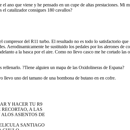
 el ano que viene y he pensado en un cupe de altas prestaciones. Mi mu
as el catalizador consigues 180 cavallos?
compresor del R11 turbo. El resultado no es todo lo satisfactorio que
des. Aerodinamicamente he sustituido los pedales por los alerones de co
elanto a la basca por el aire. Como no llevo casco me he cortado las or
s rellenarlo. ?Tiene alguien un mapa de las Oxidolineras de Espana?
 yo llevo uno del tamano de una bombona de butano en en cofre.
AR Y HACER TU R9
 RECORTAO, A LAS
 ALOS ASIENTOS DE
PELICULA SANTIAGO