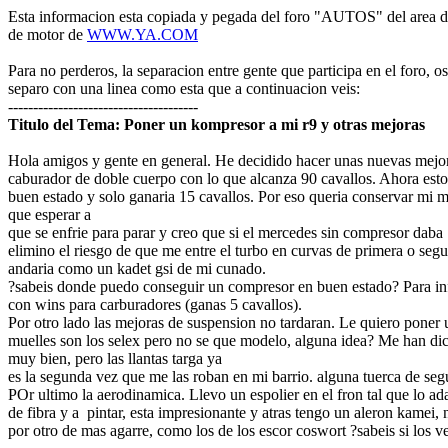
Esta informacion esta copiada y pegada del foro "AUTOS" del area d
de motor de
WWW.YA.COM
Para no perderos, la separacion entre gente que participa en el foro, os
separo con una linea como esta que a continuacion veis:
--------------------------------------
Titulo del Tema: Poner un kompresor a mi r9 y otras mejoras
Hola amigos y gente en general. He decidido hacer unas nuevas mejoras
caburador de doble cuerpo con lo que alcanza 90 cavallos. Ahora es
buen estado y solo ganaria 15 cavallos. Por eso queria conservar mi 
que esperar a
que se enfrie para parar y creo que si el mercedes sin compresor daba
elimino el riesgo de que me entre el turbo en curvas de primera o seg
andaria como un kadet gsi de mi cunado.
?sabeis donde puedo conseguir un compresor en buen estado? Para inf
con wins para carburadores (ganas 5 cavallos).
Por otro lado las mejoras de suspension no tardaran. Le quiero poner 
muelles son los selex pero no se que modelo, alguna idea? Me han dic
muy bien, pero las llantas targa ya
es la segunda vez que me las roban en mi barrio. alguna tuerca de se
POr ultimo la aerodinamica. Llevo un espolier en el fron tal que lo a
de fibra y a pintar, esta impresionante y atras tengo un aleron kamei
por otro de mas agarre, como los de los escor coswort ?sabeis si los 