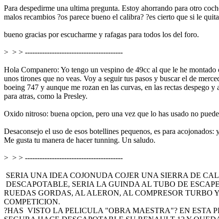
Para despedirme una ultima pregunta. Estoy ahorrando para otro coche
malos recambios ?os parece bueno el calibra? ?es cierto que si le quit
bueno gracias por escucharme y rafagas para todos los del foro.
> > > ----------------------------------------
Hola Companero: Yo tengo un vespino de 49cc al que le he montado el 
unos tirones que no veas. Voy a seguir tus pasos y buscar el de merce
boeing 747 y aunque me rozan en las curvas, en las rectas despego y ad
para atras, como la Presley.
Oxido nitroso: buena opcion, pero una vez que lo has usado no puede
Desaconsejo el uso de esos botellines pequenos, es para acojonados:
Me gusta tu manera de hacer tunning. Un saludo.
> > > ----------------------------------------
SERIA UNA IDEA COJONUDA COJER UNA SIERRA DE CAL
DESCAPOTABLE, SERIA LA GUINDA AL TUBO DE ESCAPE
RUEDAS GORDAS, AL ALERON, AL COMPRESOR TURBO Y
COMPETICION.
?HAS VISTO LA PELICULA "OBRA MAESTRA"? EN ESTA 