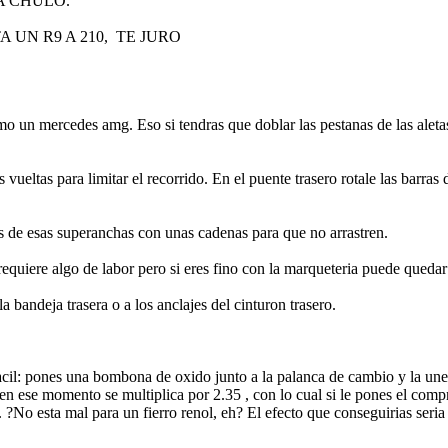
A CHULO.
 UN R9 A 210, TE JURO
 un mercedes amg. Eso si tendras que doblar las pestanas de las aletas
as vueltas para limitar el recorrido. En el puente trasero rotale las bar
as de esas superanchas con unas cadenas para que no arrastren.
o requiere algo de labor pero si eres fino con la marqueteria puede qued
 bandeja trasera o a los anclajes del cinturon trasero.
acil: pones una bombona de oxido junto a la palanca de cambio y la une
ia en ese momento se multiplica por 2.35 , con lo cual si le pones el comp
No esta mal para un fierro renol, eh? El efecto que conseguirias seri