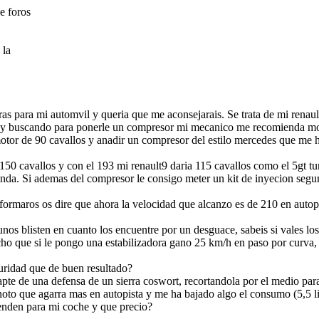
e foros
 la
 para mi automvil y queria que me aconsejarais. Se trata de mi renault
toy buscando para ponerle un compresor mi mecanico me recomienda mon
motor de 90 cavallos y anadir un compresor del estilo mercedes que me
 150 cavallos y con el 193 mi renault9 daria 115 cavallos como el 5gt t
unda. Si ademas del compresor le consigo meter un kit de inyecion segur
ormaros os dire que ahora la velocidad que alcanzo es de 210 en autop
unos blisten en cuanto los encuentre por un desguace, sabeis si vales l
ho que si le pongo una estabilizadora gano 25 km/h en paso por curva, 
guridad que de buen resultado?
dapte de una defensa de un sierra coswort, recortandola por el medio pa
, noto que agarra mas en autopista y me ha bajado algo el consumo (5,5 
venden para mi coche y que precio?