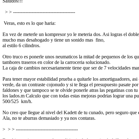
Saludos!!!
> > ----------------------------------------
Veras, esto es lo que haria:
En vez de meterle un kompresor yo le meteria dos. Asi logras el doble
mucho mas desahogado y tiene un sonido mas fino,
al estilo 6 cilindros.
Otro truco es ponerle unos neumaticos la mitad de pequenos de los qu
tambores traseros en color de la carroceria solucionado.
La caja de cambios necesariamente tiene que ser de 7 velocidades mar
Para tener mayor estabilidad prueba a quitarle los amortiguadores, asi e
verde, da un contraste cojonudo y si te llega el presupuesto pasate po
faldones y que tampoco se te olvide ponerle atras las pegatinas con tu 
los lados.m Calculo que con todas estas mejoras podrias lograr una p
500/525 km/h.
No creo que llegue al nivel del Kadett de tu cunado, pero seguro que er
Ala, no te aburras demasiado y ya nos contaras.
> > > ----------------------------------------