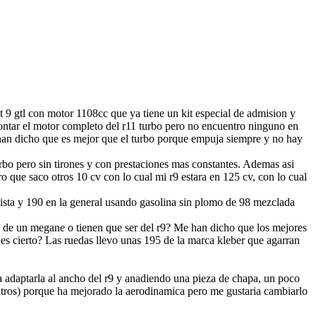
 9 gtl con motor 1108cc que ya tiene un kit especial de admision y
tar el motor completo del r11 turbo pero no encuentro ninguno en
 han dicho que es mejor que el turbo porque empuja siempre y no hay
urbo pero sin tirones y con prestaciones mas constantes. Ademas asi
o que saco otros 10 cv con lo cual mi r9 estara en 125 cv, con lo cual
ista y 190 en la general usando gasolina sin plomo de 98 mezclada
os de un megane o tienen que ser del r9? Me han dicho que los mejores
es cierto? Las ruedas llevo unas 195 de la marca kleber que agarran
ra adaptarla al ancho del r9 y anadiendo una pieza de chapa, un poco
litros) porque ha mejorado la aerodinamica pero me gustaria cambiarlo