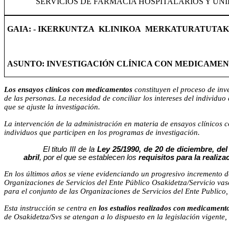
SERVICIOS DE FARMACIA HOSPITALARIOS Y UN
GAIA: - IKERKUNTZA
KLINIKOA
MERKATURATUTA
ASUNTO: INVESTIGACIÓN CLÍNICA CON MEDICAME
Los ensayos clínicos con medicamentos
constituyen el proceso de inv
de las personas. La necesidad de conciliar los intereses del individuo
que se ajuste la investigación.
La intervención de la administración en materia de ensayos clínicos c
individuos que participen en los programas de investigación.
El titulo III de la
Ley 25/1990, de 20 de diciembre, de
abril
, por el que se establecen los
requisitos para la reali
En los últimos años se viene evidenciando un progresivo incremento d
Organizaciones de Servicios del Ente Público Osakidetza/Servicio vasc
para el conjunto de las Organizaciones de Servicios del Ente Publico,
Esta instrucción se centra en
los estudios realizados con medicamento
de Osakidetza/Svs se atengan a lo dispuesto en la legislación vigente,