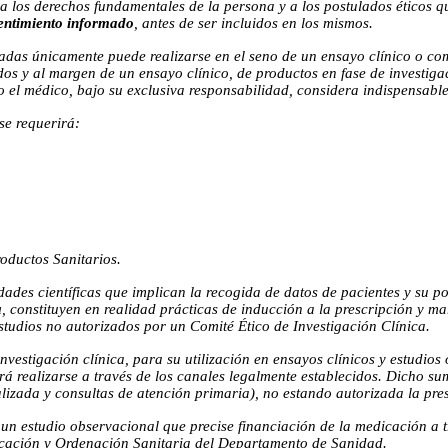
 a los derechos fundamentales de la persona y a los postulados éticos 
entimiento informado
, antes de ser incluidos en los mismos.
adas únicamente puede realizarse en el seno de un ensayo clínico o com
dos y al margen de un ensayo clínico, de productos en fase de investiga
 el médico, bajo su exclusiva responsabilidad, considera indispensable 
se requerirá:
oductos Sanitarios.
ades científicas que implican la recogida de datos de pacientes y su po
a
, constituyen en realidad prácticas de inducción a la prescripción y m
estudios no autorizados por un Comité Ético de Investigación Clínica.
nvestigación clínica, para su utilización en ensayos clínicos y estudio
rá realizarse a través de los canales legalmente establecidos. Dicho su
alizada y consultas de atención primaria), no estando autorizada la pre
e un estudio observacional que precise financiación de la medicación a t
ificación y Ordenación Sanitaria del Departamento de Sanidad.