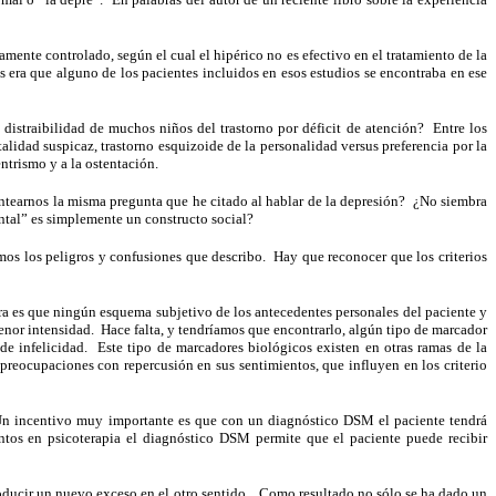
samente controlado, según el cual el hipérico no es efectivo en el tratamiento de la
s era que alguno de los pacientes incluidos en esos estudios se encontraba en ese
distraibilidad de muchos niños del trastorno por déficit de atención? Entre los
alidad suspicaz, trastorno esquizoide de la personalidad versus preferencia por la
ntrismo y a la ostentación.
antearnos la misma pregunta que he citado al hablar de la depresión? ¿No siembra
ntal” es simplemente un constructo social?
mos los peligros y confusiones que describo. Hay que reconocer que los criterios
era es que ningún esquema subjetivo de los antecedentes personales del paciente y
menor intensidad. Hace falta, y tendríamos que encontrarlo, algún tipo de marcador
de infelicidad. Este tipo de marcadores biológicos existen en otras ramas de la
 preocupaciones con repercusión en sus sentimientos, que influyen en los criterio
. Un incentivo muy importante es que con un diagnóstico DSM el paciente tendrá
ntos en psicoterapia el diagnóstico DSM permite que el paciente puede recibir
producir un nuevo exceso en el otro sentido. Como resultado no sólo se ha dado un