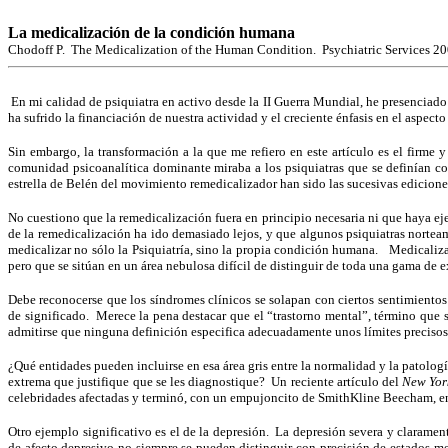
La medicalización de la condición humana
Chodoff P. The Medicalization of the Human Condition. Psychiatric Services 20
En mi calidad de psiquiatra en activo desde la II Guerra Mundial, he presenciado 
ha sufrido la financiación de nuestra actividad y el creciente énfasis en el asp
Sin embargo, la transformación a la que me refiero en este artículo es el firme y
comunidad psicoanalítica dominante miraba a los psiquiatras que se definían co
estrella de Belén del movimiento remedicalizador han sido las sucesivas edicion
No cuestiono que la remedicalización fuera en principio necesaria ni que haya eje
de la remedicalización ha ido demasiado lejos, y que algunos psiquiatras nortea
medicalizar no sólo la Psiquiatría, sino la propia condición humana. Medicaliz
pero que se sitúan en un área nebulosa difícil de distinguir de toda una gama d
Debe reconocerse que los síndromes clínicos se solapan con ciertos sentimiento
de significado. Merece la pena destacar que el “trastorno mental”, término que 
admitirse que ninguna definición especifica adecuadamente unos límites precisos 
¿Qué entidades pueden incluirse en esa área gris entre la normalidad y la patol
extrema que justifique que se les diagnostique? Un reciente artículo del
New Yor
celebridades afectadas y terminó, con un empujoncito de SmithKline Beecham, en
Otro ejemplo significativo es el de la depresión. La depresión severa y clarame
de afecto depresivo no siempre se pueden distinguir con precisión de estados me