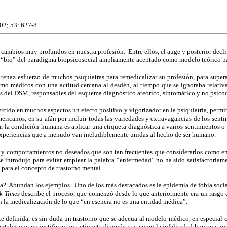
02; 53: 627-8.
cambios muy profundos en nuestra profesión. Entre ellos, el auge y posterior decli
ecto “bio” del paradigma biopsicosocial ampliamente aceptado como modelo teórico pa
 tenaz esfuerzo de muchos psiquiatras para remedicalizar su profesión, para supera
mo médicos con una actitud cercana al desdén, al tiempo que se ignoraba relativa
es del DSM, responsables del esquema diagnóstico ateórico, sintomático y no psic
rcido en muchos aspectos un efecto positivo y vigorizador en la psiquiatría, permi
mericanos, en su afán por incluir todas las variedades y extravagancias de los sen
ar la condición humana es aplicar una etiqueta diagnóstica a varios sentimientos
e experiencias que a menudo van ineludiblemente unidas al hecho de ser humano.
s y comportamientos no deseados que son tan frecuentes que considerarlos como e
se introdujo para evitar emplear la palabra “enfermedad” no ha sido satisfactoria
para el concepto de trastorno mental.
ogía? Abundan los ejemplos. Uno de los más destacados es la epidemia de fobia soci
k Times
describe el proceso, que comenzó desde lo que anteriormente era un rasgo 
 la medicalización de lo que “en esencia no es una entidad médica”.
nte definida, es sin duda un trastorno que se adecua al modelo médico, en especia
ntales que no justifican una etiqueta diagnóstica, como la infelicidad humana norm