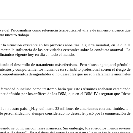
ve del Psicoanálisis como referencia terapéutica, el viraje de inmenso alcance que
ra nuestro trabajo.
r la situación existente en los primeros años tras la guerra mundial, en la que la
mente la influencia de las actividades cerebrales sobre la conducta anormal. La
odinámico vigente hoy en día en todo el mundo.
tiendo el desarrollo de tratamiento más efectivos. Pero sí sostengo que el péndulo
timientos y comportamientos humanos en su ámbito profesional corren el riesgo de
 o comportamientos desagradables o no deseables que no son claramente anormales
nfermedad o incluso como trastorno haría que estos términos acabaran careciendo
mente definido por los artífices de los DSM, que en el DSM-IV aseguran que “debe
al en nuestro país. ¿Hay realmente 33 millones de americanos con una timidez tan
de personalidad, no siempre considerado no deseable, pasó por la enumeración de
l cuando se combina con fases maniacas. Sin embargo, los episodios menos severos
al o “la depre”. En palabras del autor de un reciente libro sobre la experiencia