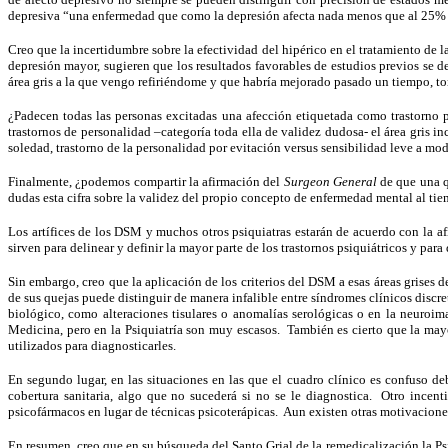
depresiva “una enfermedad que como la depresión afecta nada menos que al 25% d
Creo que la incertidumbre sobre la efectividad del hipérico en el tratamiento de la
depresión mayor, sugieren que los resultados favorables de estudios previos se d
área gris a la que vengo refiriéndome y que habría mejorado pasado un tiempo, t
¿Padecen todas las personas excitadas una afección etiquetada como trastorno p
trastornos de personalidad –categoría toda ella de validez dudosa- el área gris i
soledad, trastorno de la personalidad por evitación versus sensibilidad leve a mod
Finalmente, ¿podemos compartir la afirmación del
Surgeon General
de que una q
dudas esta cifra sobre la validez del propio concepto de enfermedad mental al t
Los artífices de los DSM y muchos otros psiquiatras estarán de acuerdo con la a
sirven para delinear y definir la mayor parte de los trastornos psiquiátricos y para
Sin embargo, creo que la aplicación de los criterios del DSM a esas áreas grises
de sus quejas puede distinguir de manera infalible entre síndromes clínicos discr
biológico, como alteraciones tisulares o anomalías serológicas o en la neuroim
Medicina, pero en la Psiquiatría son muy escasos. También es cierto que la mayor
utilizados para diagnosticarles.
En segundo lugar, en las situaciones en las que el cuadro clínico es confuso 
cobertura sanitaria, algo que no sucederá si no se le diagnostica. Otro ince
psicofármacos en lugar de técnicas psicoterápicas. Aun existen otras motivacion
En resumen, creo que en su búsqueda del Santo Grial de la remedicalización la Ps