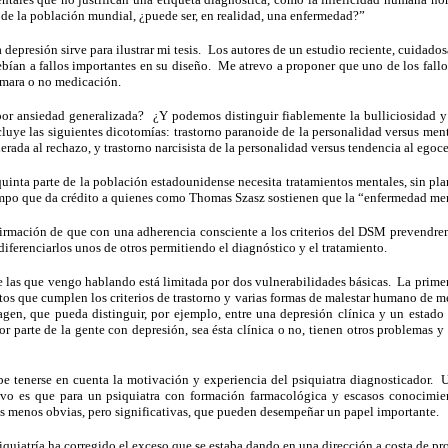
e la población mundial, ¿puede ser, en realidad, una enfermedad?”
 depresión sirve para ilustrar mi tesis. Los autores de un estudio reciente, cuidado
ebían a fallos importantes en su diseño. Me atrevo a proponer que uno de los fallo
omara o no medicación.
or ansiedad generalizada? ¿Y podemos distinguir fiablemente la bulliciosidad y 
ncluye las siguientes dicotomías: trastorno paranoide de la personalidad versus ment
erada al rechazo, y trastorno narcisista de la personalidad versus tendencia al egoce
uinta parte de la población estadounidense necesita tratamientos mentales, sin pl
iempo que da crédito a quienes como Thomas Szasz sostienen que la “enfermedad me
firmación de que con una adherencia consciente a los criterios del DSM prevendre
 diferenciarlos unos de otros permitiendo el diagnóstico y el tratamiento.
 de las que vengo hablando está limitada por dos vulnerabilidades básicas. La prim
etos que cumplen los criterios de trastorno y varias formas de malestar humano de 
agen, que pueda distinguir, por ejemplo, entre una depresión clínica y un estado 
 parte de la gente con depresión, sea ésta clínica o no, tienen otros problemas y
debe tenerse en cuenta la motivación y experiencia del psiquiatra diagnosticador
ntivo es que para un psiquiatra con formación farmacológica y escasos conocimie
es menos obvias, pero significativas, que pueden desempeñar un papel importante.
iquiatría ha corregido el exceso que se estaba dando en una dirección a costa de 